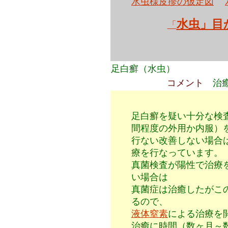
水虫様皮疹の仮定図
水虫」目
「
足白癬（水虫）
コメント
治
足白癬を疑い十分な検
間程度の外用か内服）
行ない改善しない場合
療を
行なっています。
真菌検査が陽性で治療
い場合は
真菌症は治癒したがこ
るので、
液体窒素
による治療を
治癒に時間（数ヶ月～