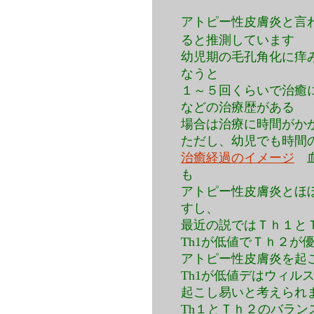
アトピー性皮膚炎と言
ると推測しています
幼児期の毛孔角化に痒
なうと
１～５回くらいで治癒
などの治療歴がある
場合は治療に時間がか
ただし、幼児でも時間
治癒経過のイメージ
血液
も
アトピー性皮膚炎とほ
すし、
最近の説ではＴｈ１と
Th1が低値でＴｈ２が
アトピー性皮膚炎を起
Th1が低値デはウィル
起こし易いと考えられ
Th１とＴｈ２のバラ