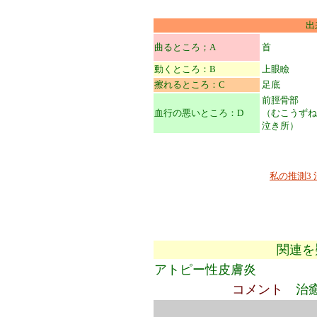
出
曲るところ；A
首
動くところ：B
上眼瞼
擦れるところ：C
足底
前脛骨部
血行の悪いところ：D
（むこうずね
泣き所）
私の推測3
関連を
アトピー性皮膚炎
コメント
治