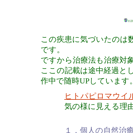
112
この疾患に気づいたのは
です。
ですから治療法も治療対
ここの記載は途中経過と
作中で随時UPしています
ヒトパピロマウイ
気の様に見える理
１，個人の自然治