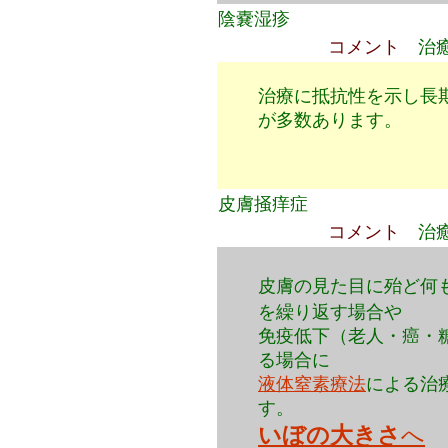
陰嚢湿疹
コメント
治
治療に抵抗性を示し長
が多数あります。
皮膚掻痒症
コメント
治
皮膚の見た目に殆ど何
を繰り返す場合や
免疫低下（老人・癌・
る場合に
液体窒素療法
による治
す。
いぼの大きさ
へ