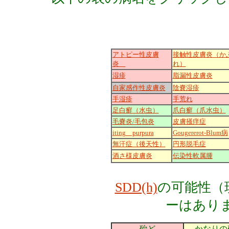
アトピー性皮膚
接触性皮膚炎（か
炎
れ）
湿疹
脂漏性皮膚炎
自家感作性皮膚炎
陰嚢湿疹
手湿疹
手荒れ
足白癬（水虫）
爪白癬（爪水虫）
毛嚢炎/毛包炎
皮膚掻痒症
iting purpura
Gougererot-Blum病
無汗症（後天性）
円形脱毛症
酒さ様皮膚炎
伝染性軟属腫
SDD(h)
の可能性（
ーはありませ
殆ど
かなりの