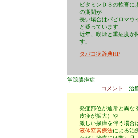
ビタミンＤ３の軟膏に
の期間が
長い場合はパピロマウ
と疑っています。
近年、喫煙と重症度が
す。
タバコ病辞典HP
掌蹠膿疱症
コメント
治
発症部位が通常と異な
皮疹が拡大）や
激しい掻痒を伴う場合
液体窒素療法
による治