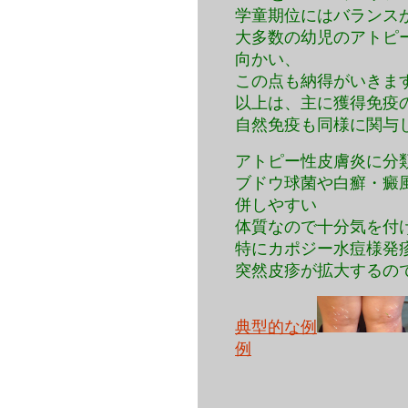
学童期位にはバランス
大多数の幼児のアトピ
向かい、
この点も納得がいきま
以上は、主に獲得免疫
自然免疫も同様に関与
アトピー性皮膚炎に分
ブドウ球菌や白癬・癜
併しやすい
体質なので十分気を付
特にカポジー水痘様発
突然皮疹が拡大するの
典型的な例
例