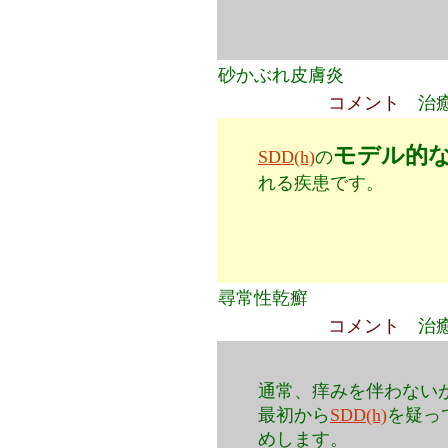
砂かぶれ皮膚炎
コメント
治
モデル的
SDD(h)
の
れる疾患です。
尋常性乾癬
コメント
治
通常、痒みを伴わない
最初から
SDD(h)
を疑っ
めします。