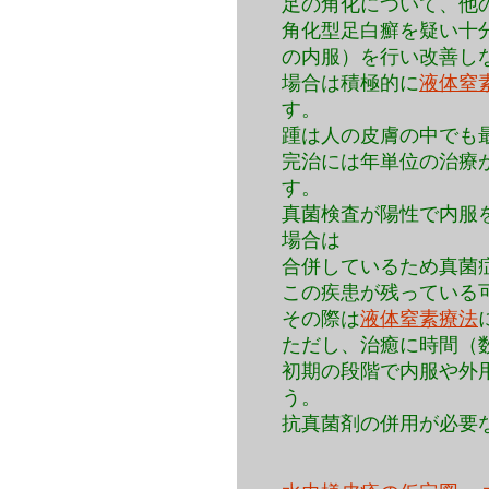
足の角化について、他
角化型足白癬を疑い十
の内服）を行い改善し
場合は積極的に
液体窒
す。
踵は人の皮膚の中でも
完治には年単位の治療
す。
真菌検査が陽性で内服
場合は
合併しているため真菌
この疾患が残っている
その際は
液体窒素療法
ただし、治癒に時間（
初期の段階で内服や外
う。
抗真菌剤の併用が必要