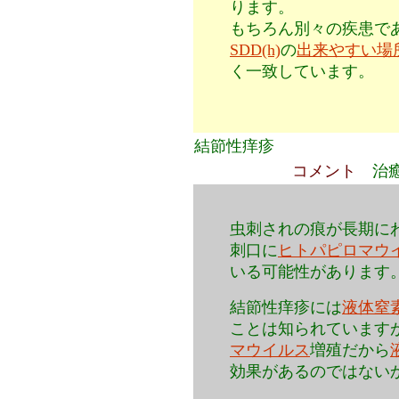
ります。
もちろん別々の疾患で
SDD(h)
の
出来やすい場
く一致しています。
結節性痒疹
コメント
治
虫刺されの痕が長期に
刺口に
ヒトパピロマウ
いる可能性があります
結節性痒疹には
液体窒
ことは知られています
マウイルス
増殖だから
効果があるのではない