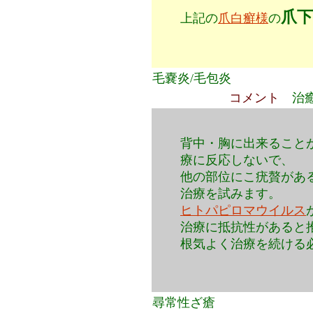
爪下
上記の
爪白癬様
の
毛嚢炎/毛包炎
コメント
治
背中・胸に出来ること
療に反応しないで、
他の部位にこ疣贅があ
治療を試みます。
ヒトパピロマウイルス
治療に抵抗性があると
根気よく治療を続ける
尋常性ざ瘡