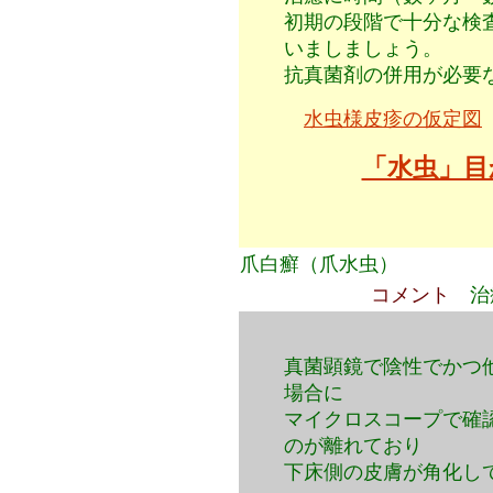
初期の段階で十分な検
いましましょう。
抗真菌剤の併用が必要
水虫様皮疹の仮定図
「水虫」目
爪白癬（爪水虫）
コメント
治
真菌顕鏡で陰性でかつ
場合に
マイクロスコープで確
のが離れて
おり
下床側の皮膚が角化し