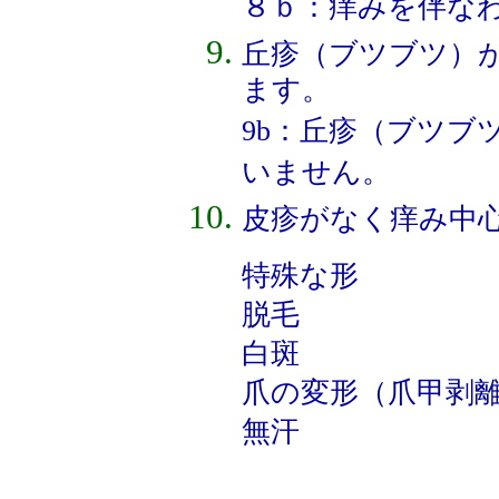
８ｂ：痒みを伴な
丘疹（ブツブツ）
ます。
9b：丘疹（ブツブ
いません。
皮疹がなく痒み中
特殊な形
脱毛
白斑
爪の変形（爪甲剥
無汗