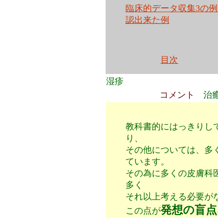
臨床的データ収集3の
認出来た例
目次
湿疹
コメント
治
教科書的にはっきりし
り、
その他については、多
てい
ます。
その為に多くの皮膚科
多く
それ以上考える必要が
発想の盲点
この点が