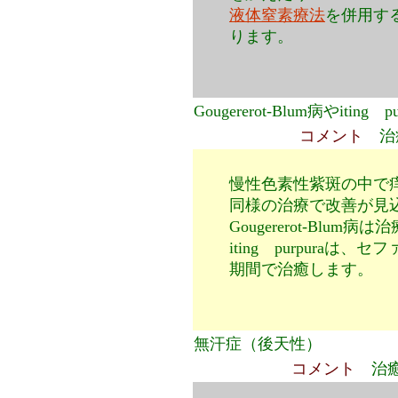
液体窒素療法
を併用す
ります。
Gougererot-Blum病やiting pu
コメント
治
慢性色素性紫斑の中で
同様の治療で改善が見
Gougererot-Blu
iting purpura
期間で治癒します。
無汗症（後天性）
コメント
治