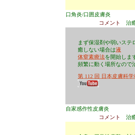
口角炎/口囲皮膚炎
コメント
治
まず保湿剤や弱いステ
癒しない場合は
液
体窒素療法
を開始しま
頻繁に動く場所なので
第 112 回 日本皮膚科学科
自家感作性皮膚炎
コメント
治