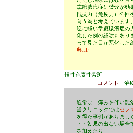
ただし治療には数ヶ月
掌蹠膿疱症に禁煙が効
抵抗力（免疫力）の回
向う為と考えています
逆に軽い掌蹠膿疱症の
化した例の経験も
って見た目が悪化した
典HP
慢性色素性紫斑
コメント
治
通常は、痒みを伴い難
当クリニックでは
セフ
を得た事例がありまし
・・効果の出ない場合
を加えたり