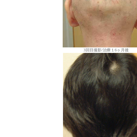
3回目撮影/治療１6ヶ月後