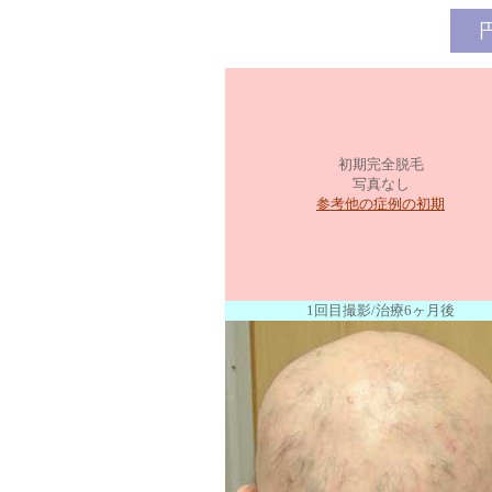
初期完全脱毛
写真なし
参考他の症例の初期
1回目撮影/治療6ヶ月後