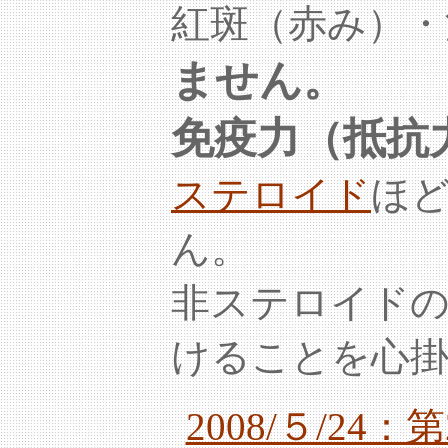
紅斑（赤み）・
ません。
免疫力（抵抗
ステロイド
ほ
ん。
非ステロイド
けることを心
2008/５/2