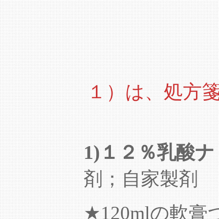
１）は、処方箋
1)
１２％乳酸ナ
剤；自家製剤
★120mlの軟