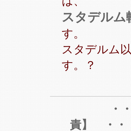
は、
スタデルム
す。
スタデルム以
す。？
・
責】 ・・