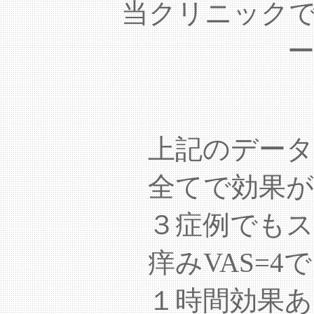
当クリニック
上記のデー
全てで効果が
３症例でも
痒みVAS=4
１時間効果あ