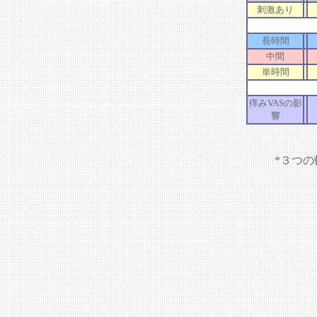
刺激あり
長時間
中間
単時間
痒みVASの影
響
*３つ