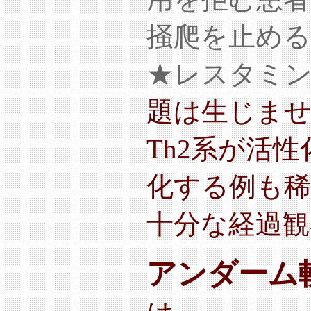
掻爬を止める
★レスタミ
題は生じま
Th2系が活
化する例も
十分な経過観
アンダーム