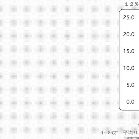
１２％
0～86才 平均31