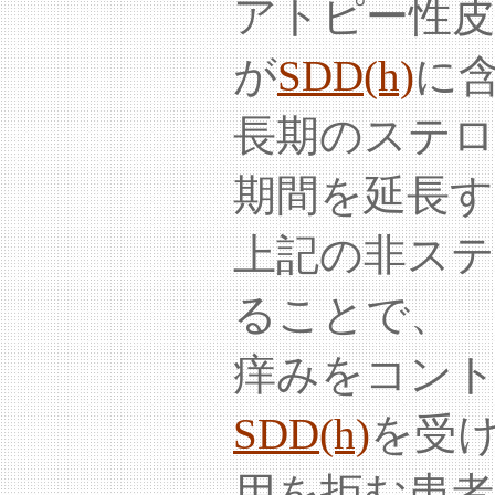
アトピー性皮
が
SDD(h)
に
長期のステ
期間を延長す
上記の非ス
ることで、
痒みをコン
SDD(h)
を受
用を拒む患