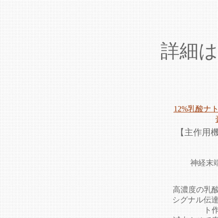
詳細
12%乳酸ナ
【主作用
神経末
高濃度の乳
シグナル伝達
ト