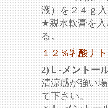
液）を２４ｇ入
★親水軟膏を入
る。 セン
１２％乳酸ナト
2)Ｌ-メント
清涼感が強い場
て下さい。