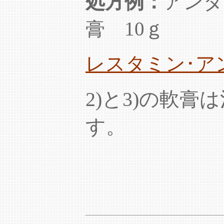
処方例：
アンダ
膏 10ｇ
レスタミン･ア
2)と3)の軟
す。