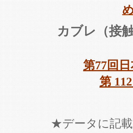
カブレ（接
第77回
第 1
★データに記載