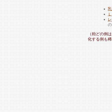
乳
Ｌ
レ
の
（殆どの例は
化する例も稀