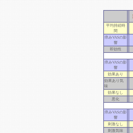
平均持続時
間
痒みVASの影
響
即効性
痒みVASの影
響
効果あり
効果あり気
味
効果なし
悪化
痒みVASの影
響
刺激なし
刺激気味