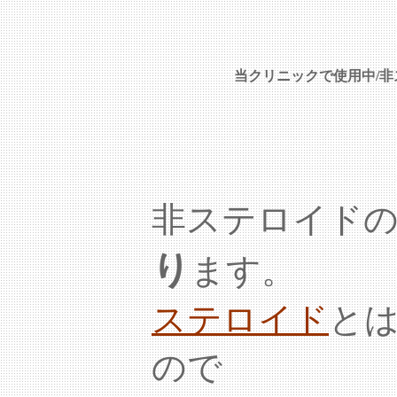
当クリニックで使用中/
非ステロイド
り
ます。
ステロイド
と
ので