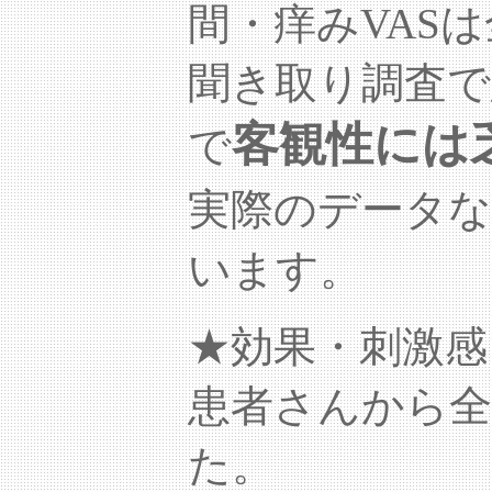
間・痒みVAS
聞き取り調査
客観性には
で
実際のデータ
います。
★効果・刺激感
患者さんから
た。