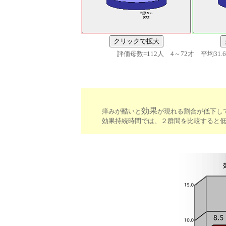
クリックで拡大
評価母数=112人 4～72才 平均31.6
効果
痒みが酷いと
が現れる割合が低下し
効果持続時間では、２群間を比較すると