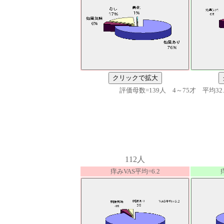
クリックで拡大
評価母数=139人 4～75才 平均32.
112人
痒みVAS平均=6.2