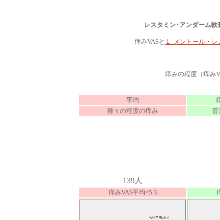
レスタミン･アンダーム軟
痒みVASと
Ｌ-メントール・レ
痒みの程度（痒みV
平均
種々の程度の痒み
普
139人
痒みVAS平均=5.3