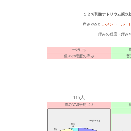
１２％乳酸ナトリウム親水
痒みVASと
Ｌ-メントール・
痒みの程度（痒みV
平均=元
種々の程度の痒み
普
115人
痒みVAS平均=5.8