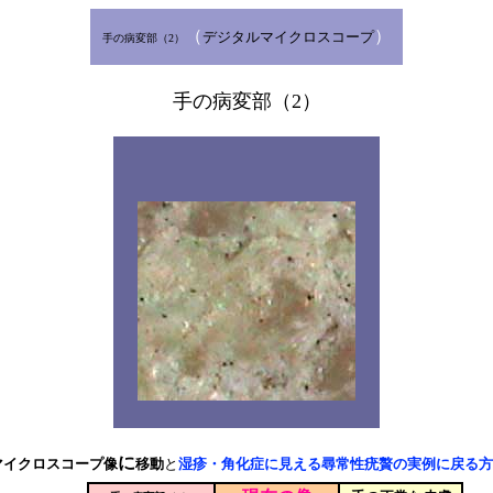
（
）
デジタルマイクロスコープ
手の病変部（2）
手の病変部（2）
に
マイクロスコープ像
移動
と
湿疹・角化症に見える尋常性疣贅の実例に戻る方