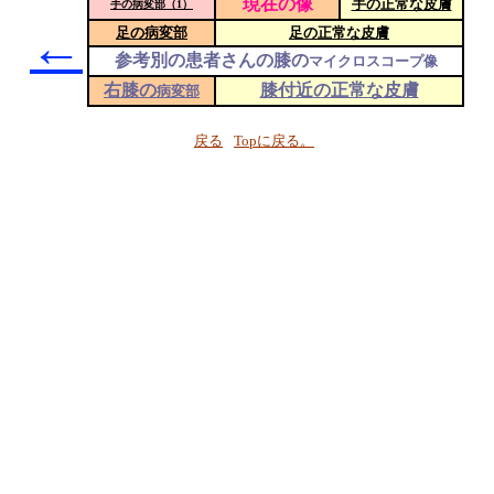
現在の像
手の正常な皮膚
手の病変部（1）
←
足の病変部
足の正常な皮膚
参考別の患者さんの膝の
マイクロスコープ像
右膝の
膝付近の正常な皮膚
病変部
戻る
Topに戻る。