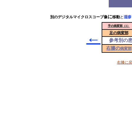
に
別のデジタルマイクロスコープ像
移動
と
湿疹
手の病変部（1）
←
足の病変部
参考別の
右膝の
病変部
右膝に