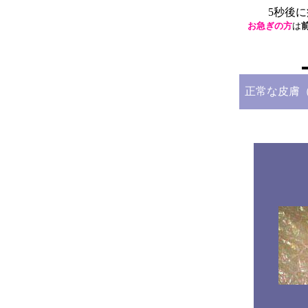
5秒後
お急ぎの方
は
正常な皮膚