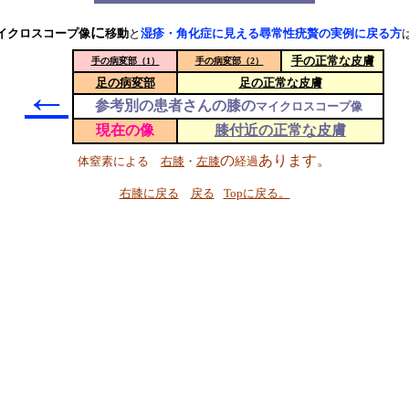
に
イクロスコープ像
移動
と
湿疹・角化症に見える尋常性疣贅の実例に戻る方
手の正常な皮膚
手の病変部（1）
手の病変部（2）
←
足の病変部
足の正常な皮膚
参考別の患者さんの膝の
マイクロスコープ像
現在の像
膝付近の正常な皮膚
の
あります。
体窒素による
右膝
・
左膝
経過
右膝に戻る
戻る
Topに戻る。