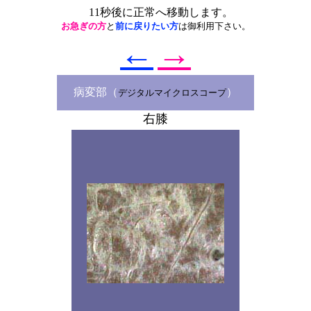
11秒後に正常へ移動します。
お急ぎの方
と
前に戻りたい方
は御利用下さい。
←
→
病変部（
）
デジタルマイクロスコープ
右膝