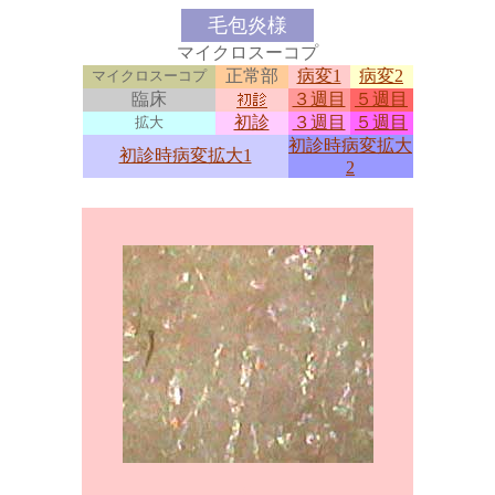
毛包炎様
マイクロスーコプ
正常部
病変1
病変2
マイクロスーコプ
臨床
３週目
５週目
初診
３週目
５週目
拡大
初診時病変拡大
初診時病変拡大1
2
0
0
0