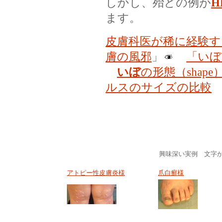
しかし、殆どの例が
H
ます。
皮膚科医が稀に経験す
膚の風邪
」
「いぼ
いぼ
の形態（shap
ルスのサイズの比較
興味深い実例 文字か
アトピー性皮膚炎様
爪白癬様