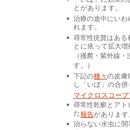
とがあります。
治療の途中にいわ
れます。
尋常性疣贅はある
とに依って拡大増
（掻爬・紫外線・
す。）
下記の
種々
の皮膚
し「いぼ」の合併
マイクロスコープ
尋常性乾癬とアト
た
報告
があります
治らない水虫に関