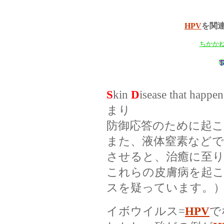
HPV
を関
ちかか
S
kin
D
isease that happe
まり
防御応答のために起
また、液体窒素などで
させると、治癒に至
これらの皮膚病を起
スを疑っています。
イボウイルス=
HPV
で