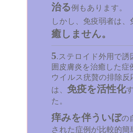
治る
例もあります。
しかし、免疫弱者は、
癒しません。
5
.ステロイド外用で誘
囲皮膚炎を治癒した症
ウイルス疣贅の排除反
免疫を活性化
は、
た。
痒みを伴ういぼ
の
された症例が比較的簡