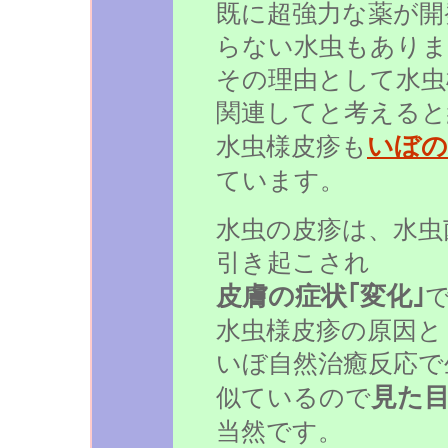
既に超強力な薬が開
らない水虫もありま
その理由として水虫
関連してと考えると
いぼの
水虫様皮疹も
ています。
水虫の皮疹は、水虫
引き起こされ
皮膚の症状｢変化｣
水虫様皮疹の原因と
いぼ自然治癒反応で
見た
似ているので
当然です。