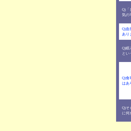
Q)
気の
Q)
あり
Q)
とい
Q)
はあ
Q)
に何