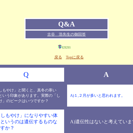
Q&A
古谷 浩先生の御回答
121211
戻る
Topに戻る
Q
A
「しもやけ」と聞くと、真冬の寒い
という印象があります。実際の「し
A)１,２月が多いと思われます。
け」のピークはいつですか？
「しもやけ」になりやすい体
、というのは遺伝するものな
A)遺伝性はないと考えていま
ですか？