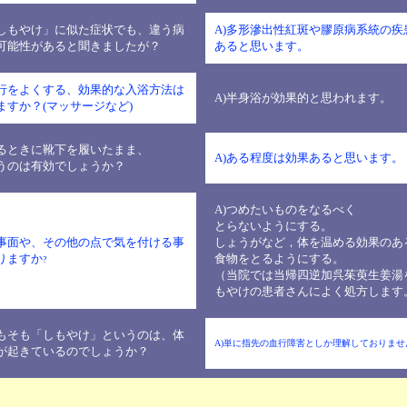
「しもやけ」に似た症状でも、違う病
A)多形滲出性紅斑や膠原病系統の疾
可能性があると聞きましたが？
あると思います。
血行をよくする、効果的な入浴方法は
A)半身浴が効果的と思われます。
ますか？(マッサージなど)
眠るときに靴下を履いたまま、
A)ある程度は効果あると思います。
うのは有効でしょうか？
A)つめたいものをなるべく
とらないようにする。
食事面や、その他の点で気を付ける事
しょうがなど，体を温める効果のあ
りますか
食物をとるようにする。
?
（当院では当帰四逆加呉茱萸生姜湯
もやけの患者さんによく処方します
そもそも「しもやけ」というのは、体
A)単に指先の血行障害としか理解しておりませ
が起きているのでしょうか？