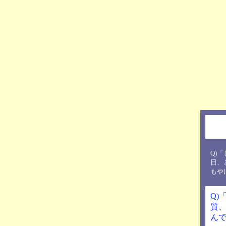
Q)
日、
もや
Q)
質
ん