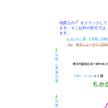
地図上の
をクリックして
ます。そこ以外の部分では
ます。
C:
センタ－南
6:
有馬・川崎
Top
港北ニュータウン近郊
3
江
田
・
青
葉
方
面
4
川
和