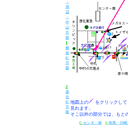
・
池
辺
・
中
山
方
面
1
都
筑
IC
方
面
2
港
北
IC
地図上の
をクリックして
方
見れます。
面
そこ以外の部分では、もと
C:
センタ－南
6:
有馬・川崎