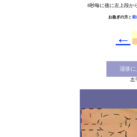
8秒毎に後に左上段か
お急ぎの方
と
前
←
湿疹に
左