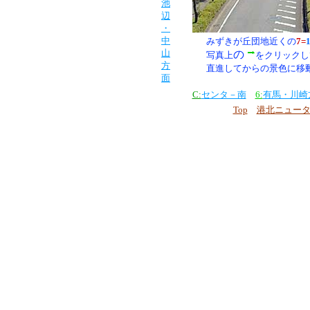
池
辺
・
中
みずきが丘団地近くの
7=
山
の
写真上
をクリックし
方
直進してからの景色に移
面
C:
センタ－南
6:
有馬・川崎
Top
港北ニュー