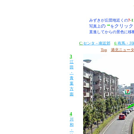
みずきが丘団地近くの
7-
1
の
クリック
写真上
を
直進してからの景色に移
C:
センタ－南近郊
6:
有馬・川
Top
港北ニュー
3
江
田
・
青
葉
方
面
4
川
和
・