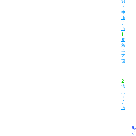
辺
・
中
山
方
面
1
都
筑
IC
方
面
2
港
北
IC
方
面
地
そ