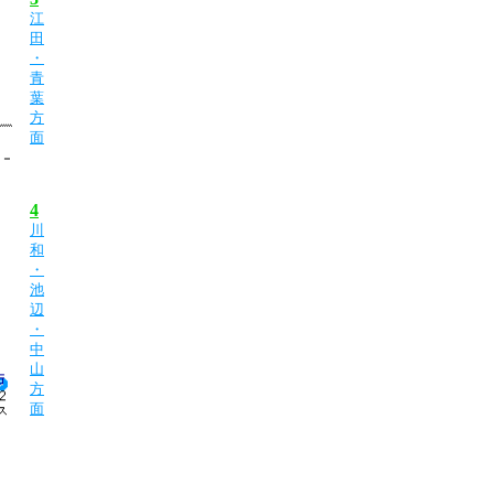
江
田
・
青
葉
方
面
4
川
和
・
池
辺
・
中
山
方
面