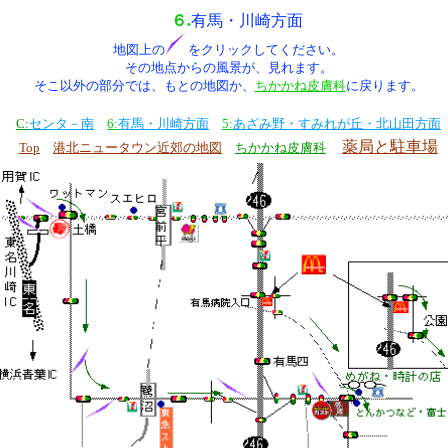
６.
有馬・川崎方面
地図上の
をクリックしてください。
その地点からの風景が、見れます。
そこ以外の部分では、もとの地図か、
ちかかね皮膚科
に戻ります。
C:
センタ－南
6:
有馬・川崎方面
5:
あざみ野・すみれが丘・北山田方面
薬局と駐車場
Top
港北ニュータウン近郊の地図
ちかかね皮膚科