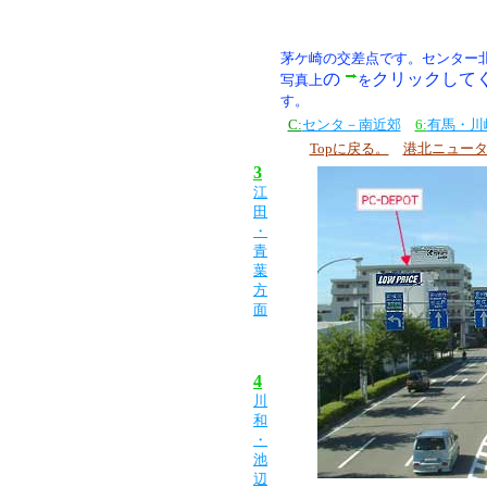
茅ケ崎の交差点です。センター
の
クリックして
写真上
を
す。
C:
センタ－南近郊
6:
有馬・川
Topに戻る。
港北ニュー
3
江
田
・
青
葉
方
面
4
川
和
・
池
辺