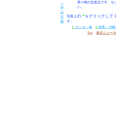
茅ケ崎の交差点です。セ
・
い。
中
山
の
クリックして
写真上
を
方
す。
面
C:
センタ－南
6:
有馬・川崎
Top
港北ニュー