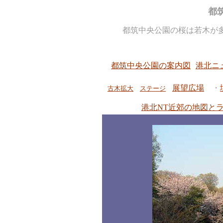
都
都筑中央公園の桜は若木が
都筑中央公園の案内図
港北ニ
展望広場
・
古木拡大
ステージ
港北NT近郊の地図と