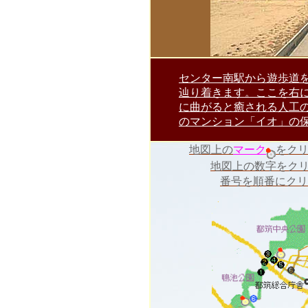
センター南駅から遊歩道
辿り着きます。ここを右
に曲がると癒される人工
のマンション「
イオ
」の
地図上の
マーク
をク
地図上の数字をク
番号を順番にクリ