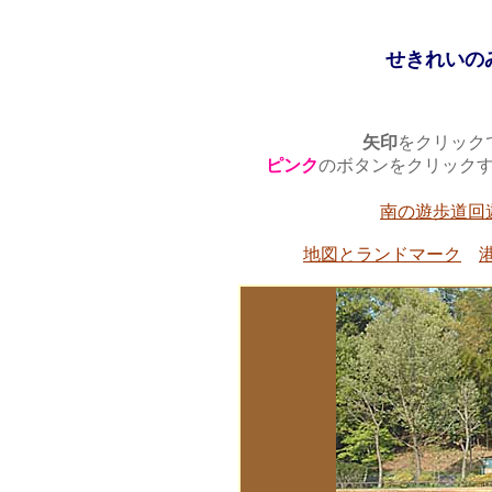
せきれいの
矢印
をクリック
ピンク
のボタンをクリック
南の遊歩道回
地図とランドマーク