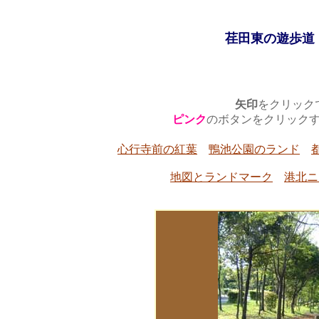
荏田東の遊歩道
矢印
をクリック
ピンク
のボタンをクリック
心行寺前の紅葉
鴨池公園のランド
地図とランドマーク
港北ニ