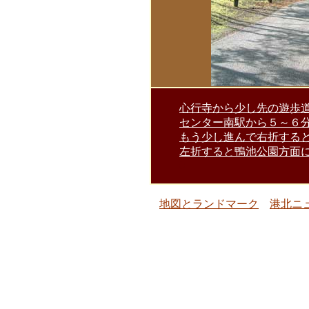
心行寺から少し先の遊歩
センター南駅から５～６
もう少し進んで右折する
左折すると鴨池公園方面
0
地図とランドマーク
港北ニ