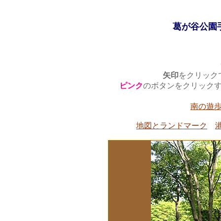
葛が谷公園
矢印
をクリック
ピンク
のボタンをクリック
南の遊
地図とランドマーク