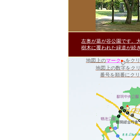
左奥が葛が谷公園です。
樹木に覆われた緑道が続
地図上の
マーク
をク
地図上の数字をク
番号を順番にクリ