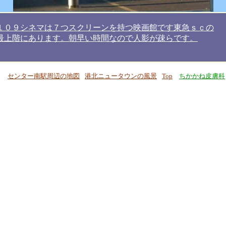
１０９シネマは７つスクリーンを持つ映画館です東急ｓｃの
最上階にあります。朝早い時間なので人影が疎らです。
センター南駅周辺の地図
港北ニュータウンの風景
Top
ちかかね皮膚科