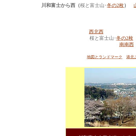
川和富士から西（
桜と富士山･
冬の2枚
）
西北西
桜と富士山･
冬の2枚
南南西
地図とランドマーク
港北