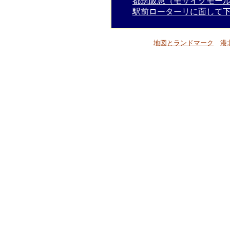
都筑阪急（モザイクモー
駅前ローターリに面して
地図とランドマーク
港