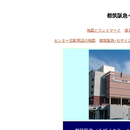
都筑阪急
地図とランドマーク
港
センター北駅周辺の地図
都筑阪急+モザイ