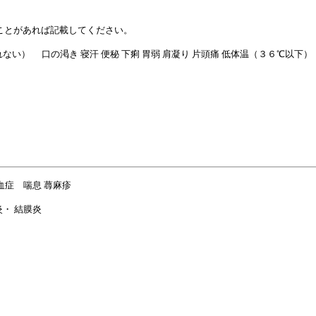
ことがあれば記載してください。
ない） 口の渇き 寝汗 便秘 下痢 胃弱 肩凝り 片頭痛 低体温（３６℃以下）
血症 喘息 蕁麻疹
炎・ 結膜炎