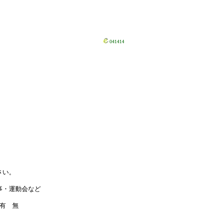
041414
御住所
さい。
仕事・運動会など
 無