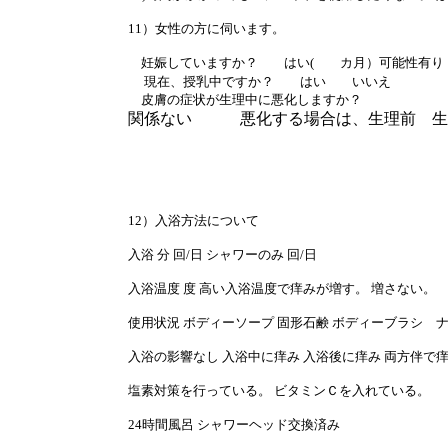
11）女性の方に伺います。
妊娠していますか？ はい( カ月）可能性有り 
現在、授乳中ですか？ はい いいえ
皮膚の症状が生理中に悪化しますか？
関係ない 悪化する場合は、生理前 生
12）入浴方法について
入浴 分 回/日 シャワーのみ 回/日
入浴温度 度 高い入浴温度で痒みが増す。 増さない。
使用状況 ボディーソープ 固形石鹸 ボディーブラシ 
入浴の影響なし 入浴中に痒み 入浴後に痒み 両方伴で
塩素対策を行っている。 ビタミンＣを入れている。
24時間風呂 シャワーヘッド交換済み