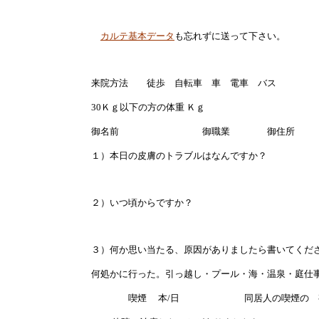
カルテ基本データ
も忘れずに送って下さい。
来院方法 徒歩 自転車 車 電車 バス
30Ｋｇ以下の方の体重 Ｋｇ
御名前 御職業 
１）本日の皮膚のトラブルはなんですか？
２）いつ頃からですか？
３）何か思い当たる、原因がありましたら書いてくだ
何処かに行った。引っ越し・プール・海・温泉・庭
喫煙 本/日 同居人の喫煙の 有