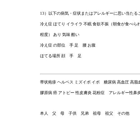
13）以下の病気・症状またはアレルギーに思い当たる
冷え症 ほてり イライラ 不眠 食欲不振（朝食が食べられ
程度） あり 気味 酷い
冷え症 の部位 手 足 腰 お腹
ほてる場所 顔 手 足
帯状疱疹 ヘルペス ミズイボ イボ 糖尿病 高血圧 高脂
膠原病 癌 アトピー 性皮膚炎 花粉症 アレルギー性鼻
本人 父 母 子供 兄弟 祖母 祖父 その他