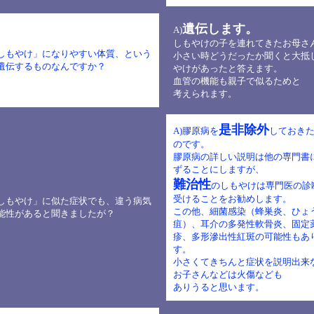
遺伝します。
A)
しもやけの子を連れてきたお母さ
「しもやけ」になりやすい体質、という
小さい時どうだったか聞くと大抵
遺伝するものなんですか？
やけがあったと答えます。
血管の機能も親子で似るためと
考えられます。
是非除外
A)
膠原病を
しておき
のです。
膠原病の詳しい説明は他の専門書
ずることにしますが、
難治性
のしもやけは専門医の診
受けることをお勧めします。
「しもやけ」に似た症状でも、違う病気
この他、細菌感染（蜂巣炎、ひょ
能性があると聞きましたが？
疽）、耳介の多発性軟骨炎、固定
疹、多形滲出性紅斑の可能性もあ
す。
小さくてきちんと症状を説明出来
お子さんなどは火傷なども
ありうると思います。