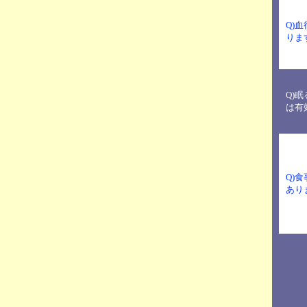
Q)
りま
Q)
は有
Q)
あり