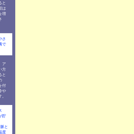
ると
程は
を増
さ
やさ
構で
、ア
い方
ると
の
を付
冷や
す。
ス
が貯
動脈と
温度