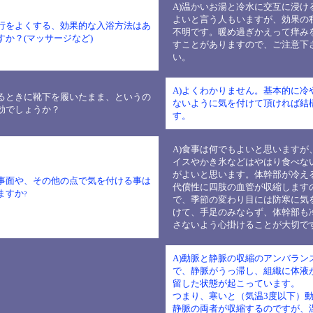
A)温かいお湯と冷水に交互に浸け
よいと言う人もいますが、効果の
血行をよくする、効果的な入浴方法はあ
不明です。暖め過ぎかえって痒み
すか？(マッサージなど)
すことがありますので、ご注意下
い。
A)よくわかりません。基本的に冷
眠るときに靴下を履いたまま、というの
ないように気を付けて頂ければ結
効でしょうか？
す。
A)食事は何でもよいと思いますが
イスやかき氷などはやはり食べな
がよいと思います。体幹部が冷え
食事面や、その他の点で気を付ける事は
代償性に四肢の血管が収縮します
ますか
?
で、季節の変わり目には防寒に気
けて、手足のみならず、体幹部も
さないよう心掛けることが大切で
A)動脈と静脈の収縮のアンバラン
で、静脈がうっ滞し、組織に体液
留した状態が起こっています。
つまり、寒いと（気温3度以下）
静脈の両者が収縮するのですが、