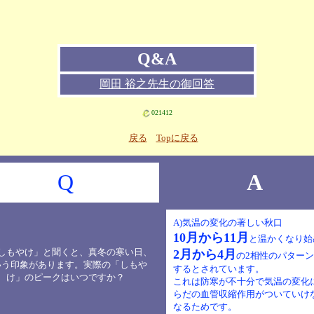
Q&A
岡田 裕之先生の御回答
021412
戻る
Topに戻る
Q
A
A)気温の変化の著しい秋口
10月から11月
と温かくなり始
「しもやけ」と聞くと、真冬の寒い日、
2月から4月
の2相性のパター
いう印象があります。実際の「しもや
するとされています。
け」のピークはいつですか？
これは防寒が不十分で気温の変化
らだの血管収縮作用がついていけ
なるためです。