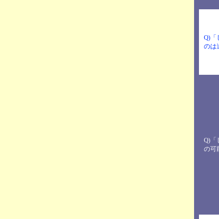
Q)
のは
Q)
の可