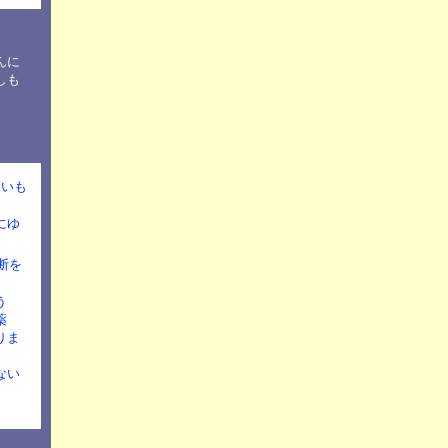
んに
しも
たいも
にゆ
断を
う
薬
りま
ない