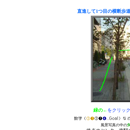
直進して1つ目の横断歩
緑の←
をクリッ
風景写真の中の