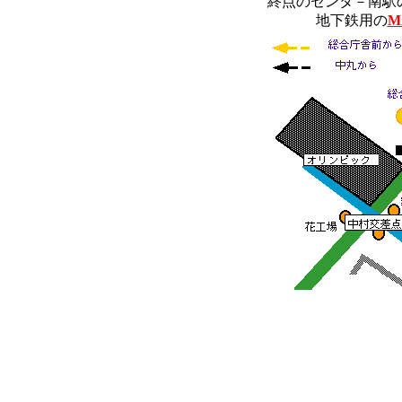
終点のセンタ－南駅
地下鉄用の
M