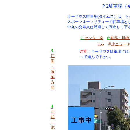
Ｐ2駐車場（
キーサウス駐車場(タイムズ）は、ト
スポーツオーソリティーの駐車場と
中丸の交差点は通過して直進して下
C:
センタ－南
6:
有馬・川崎
Top
港北ニュー
3
注意
：キーサウス駐車場には
江
って進んで下さい。
田
・
青
葉
方
面
4
川
和
・
池