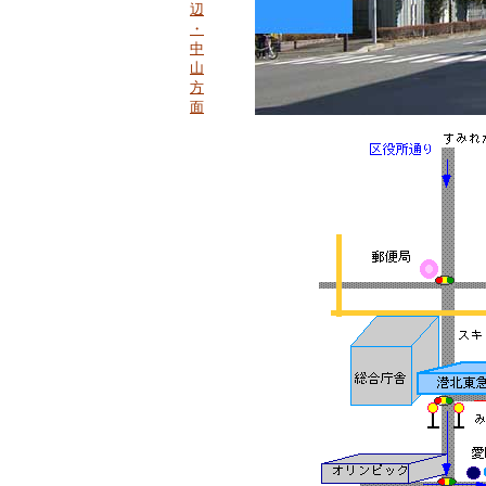
辺
・
中
山
方
面