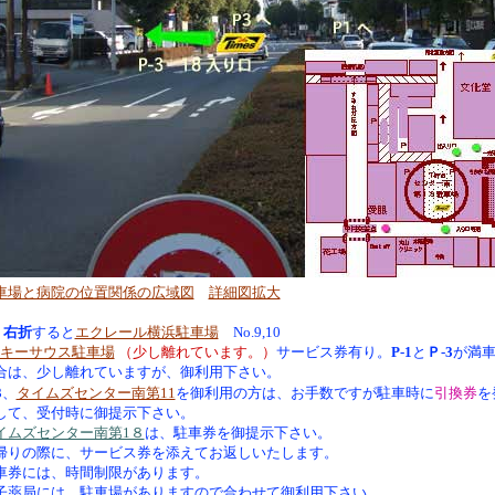
車場と病院の位置関係の広域図
詳細図拡大
右折
すると
エクレール横浜駐車場
No.9,10
キーサウス駐車場
（少し離れています。）
サービス券有り。
P-1
と
Ｐ-3
が満
合は、少し離れていますが、御利用下さい。
3
、
タイムズセンター南第11
を御利用の方は、お手数ですが駐車時に
引換券
を
して、受付時に御提示下さい。
イムズセンター南第1８
は、駐車券を御提示下さい。
帰りの際に、サービス券を添えてお返しいたします。
車券には、時間制限があります。
子薬局には、駐車場がありますので合わせて御利用下さい。