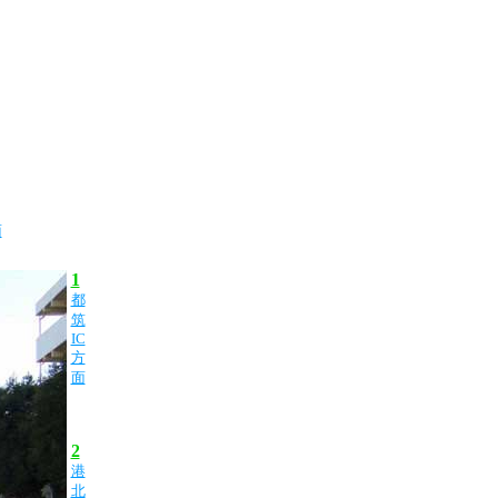
面
1
都
筑
IC
方
面
2
港
北