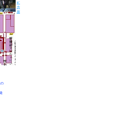
IC
方
面
車の
発