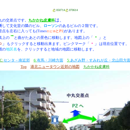
050714
070614
は、
丸の交差点です。
ちかかね皮膚科
折
して
文化堂の隣のビル、
ローソン
のあるビルの２階です。
差点を左右に入っても(Times
とP1
)があります。
11と18
・
」
真上の
と曲がたあとの景色に移動します。地図上
の「
と
○
」
・
」
もクリックすると移動出来ます。ピンクマーク
「
は現在位置です。
囲の
地区名
を、クリックすると地域の地図に移動します。
C:
センタ－南近郊
6:
有馬・川崎方面
5:
あざみ野・すみれが丘・北山田方
Top
港北ニュータウン近郊の地図
ちかかね皮膚科