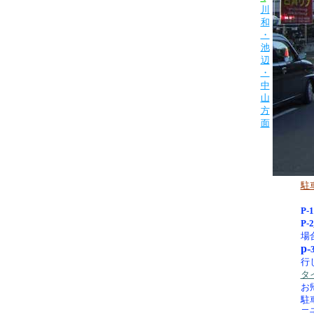
川
和
・
池
辺
・
中
山
方
面
駐
P-1
P-2
場
p-
行
タ
お
駐
二