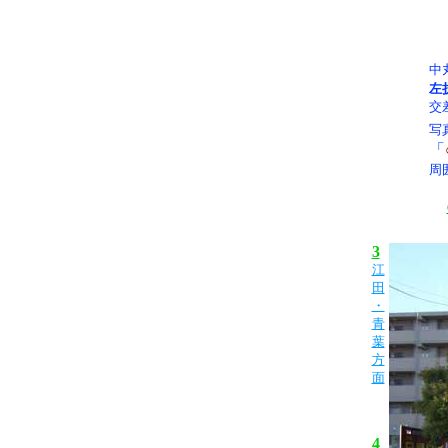
中
左
交
写
「
周
3
江
田
・
青
葉
方
面
4