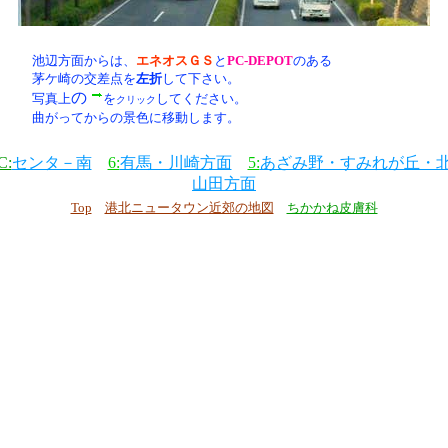
池辺方面からは、
エネオスＧＳ
と
PC-DEPOT
のある
茅ケ崎の交差点を
左折
して下さい。
の
写真上
を
してください。
クリック
曲がってからの景色に移動します。
C:
センタ－南
6:
有馬・川崎方面
5:
あざみ野・すみれが丘・
山田方面
Top
港北ニュータウン近郊の地図
ちかかね皮膚科