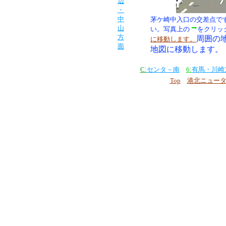
辺
・
中
茅ケ崎中入口の交差点で
山
い。
写真上の
をクリッ
方
周囲の
に移動します。
面
地図に移動します。
C:
センタ－南
6:
有馬・川崎
Top
港北ニュー