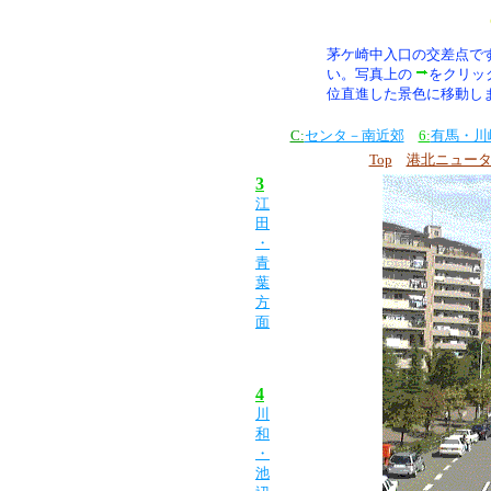
茅ケ崎中入口の交差点で
い。
写真上の
をクリッ
位直進した景色に移動し
C:
センタ－南近郊
6:
有馬・川
Top
港北ニュー
3
江
田
・
青
葉
方
面
4
川
和
・
池