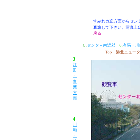
すみれガ丘方面からセン
直進
して下さい。
写真上
戻る
C:
センタ－南近郊
6:
有馬・川
Top
港北ニュー
3
江
田
・
青
葉
方
面
4
川
和
・