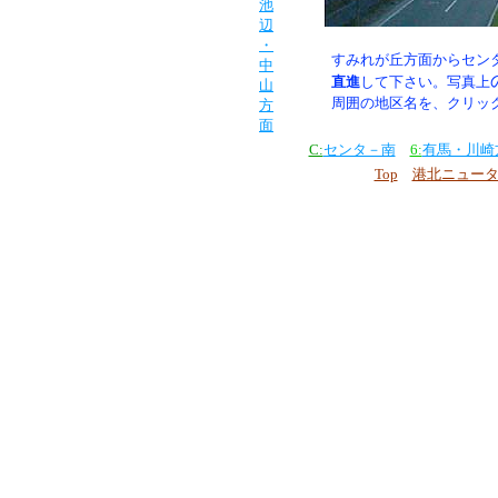
池
辺
・
すみれが丘方面からセン
中
直進
して下さい。
写真上
山
周囲の地区名を、クリッ
方
面
C:
センタ－南
6:
有馬・川崎
Top
港北ニュー