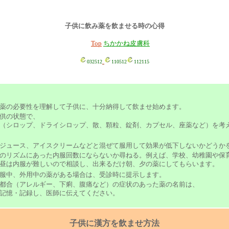
子供に飲み薬を飲ませる時の心得
Top
ちかかね皮膚科
032512
110512
112115
薬の必要性を理解して子供に、十分納得して飲ませ始めます。
供の状態で、
（シロップ、ドライシロップ、散、顆粒、錠剤、カプセル、座薬など）を考
ジュース、アイスクリームなどと混ぜて服用して効果が低下しないかどうか
のリズムにあった内服回数にならないか尋ねる。例えば、学校、幼稚園や保
昼は内服が難しいので相談し、出来るだけ朝、夕の薬にしてもらいます。
内服中、外用中の薬がある場合は、受診時に提示します。
都合（アレルギー、下痢、腹痛など）の症状のあった薬の名前は、
記憶・記録し、医師に伝えてください。
子供に漢方を飲ませ方法