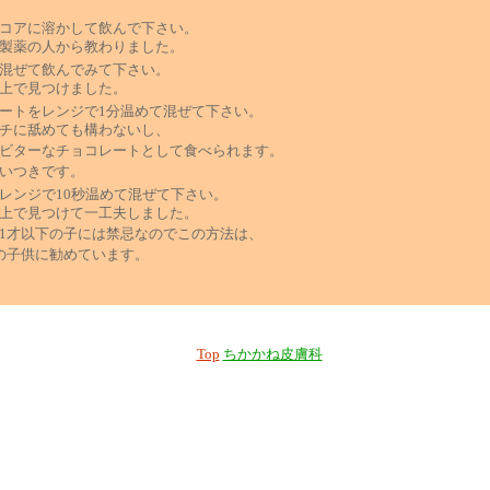
コアに溶かして飲んで下さい。
製薬の人から教わりました。
混ぜて飲んでみて下さい。
上で見つけました。
ートをレンジで1分温めて混ぜて下さい。
チに舐めても構わないし、
ビターなチョコレートとして食べられます。
いつきです。
ンジで10秒温めて混ぜて下さい。
上で見つけて一工夫しました。
1才以下の子には禁忌なのでこの方法は、
の子供に勧めています。
Top
ちかかね皮膚科