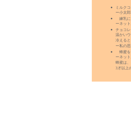
ミルクコ
ー小太郎
練乳に
ーネット
チョコレ
温かいウ
冷えると
ー私の思
蜂蜜をレ
ーネット
蜂蜜は、
3才以上