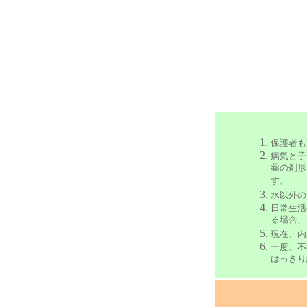
保護者も
病気と子
薬の剤形
す。
水以外の
日常生活
る場合、
現在、
一度、不
はっきり