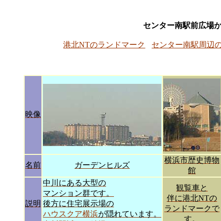
センター南駅前広場
港北NTのランドマーク
センター南駅周辺
映像
横浜市歴史博物
名前
ガーデンヒルズ
館
中川にある大型の
観覧車と
マンション群です。
伴に港北NTの
説明
後方に住宅展示場の
ランドマークで
ハウスクア横浜
が隠れています。
す。